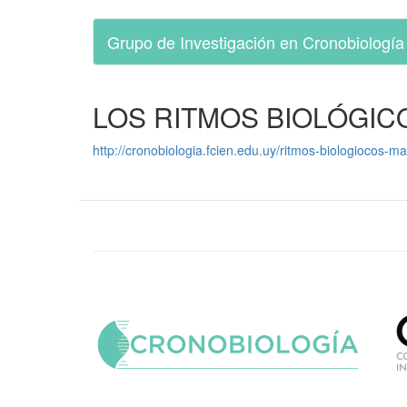
Pasar
Grupo de Investigación en Cronobiología
al
contenido
principal
LOS RITMOS BIOLÓGIC
http://cronobiologia.fcien.edu.uy/ritmos-biologiocos-m